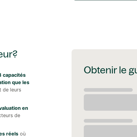
ieur?
Obtenir le g
8 capacités
tion que les
 de leurs
valuation en
cteurs de
es réels
où