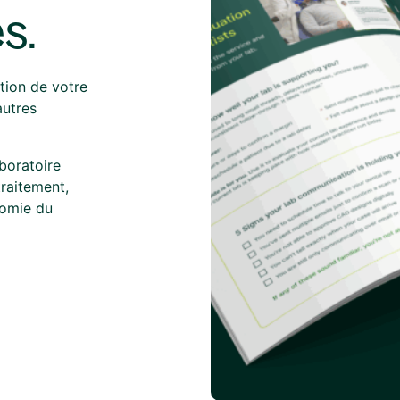
s.
ion de votre
autres
aboratoire
traitement,
onomie du