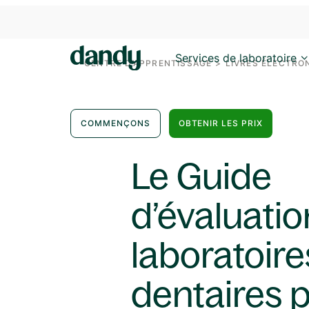
Services de laboratoire
CENTRE D’APPRENTISSAGE
>
LIVRES ÉLECTRO
COMMENÇONS
OBTENIR LES PRIX
Le Guide
d’évaluatio
laboratoire
dentaires 