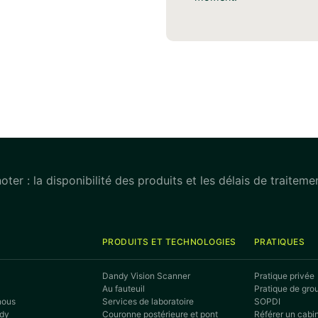
noter : la disponibilité des produits et les délais de traitem
PRODUITS ET TECHNOLOGIES
PRATIQUES
Dandy Vision Scanner
Pratique privée
Au fauteuil
Pratique de gro
nous
Services de laboratoire
SOPDI
ndy
Couronne postérieure et pont
Référer un cabi