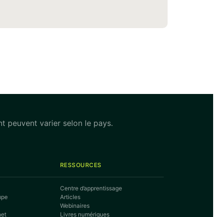
ent peuvent varier selon le pays.
RESSOURCES
Centre d’apprentissage
upe
Articles
Webinaires
net
Livres numériques