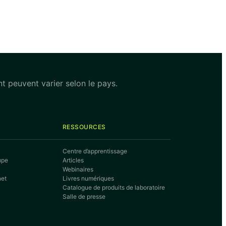
ent peuvent varier selon le pays.
RESSOURCES
Centre d’apprentissage
upe
Articles
Webinaires
net
Livres numériques
Catalogue de produits de laboratoire
Salle de presse