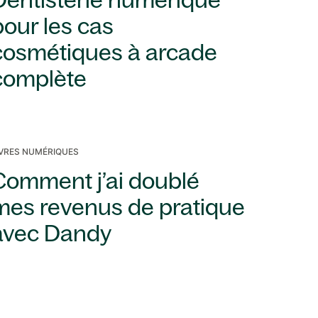
Dentisterie numérique
pour les cas
cosmétiques à arcade
complète
IVRES NUMÉRIQUES
Comment j’ai doublé
mes revenus de pratique
avec Dandy